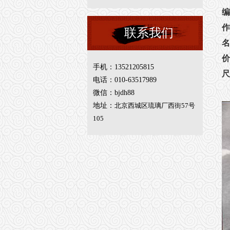
编
作
联系我们
名
价
手机：13521205815
尺
电话：010-63517989
微信：bjdh88
地址：
北京西城区琉璃厂西街57号
105