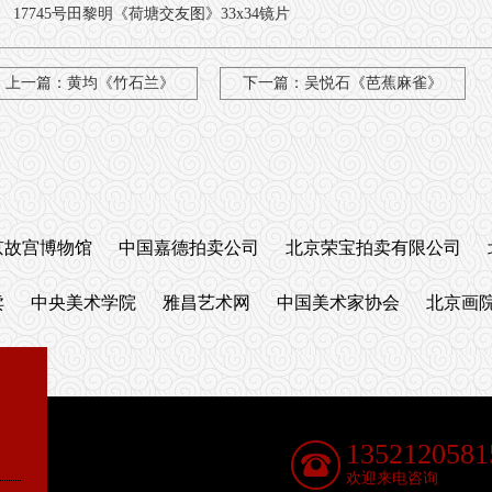
17745号田黎明《荷塘交友图》33x34镜片
上一篇：
黄均《竹石兰》
下一篇：
吴悦石《芭蕉麻雀》
京故宫博物馆
中国嘉德拍卖公司
北京荣宝拍卖有限公司
卖
中央美术学院
雅昌艺术网
中国美术家协会
北京画
1352120581
欢迎来电咨询