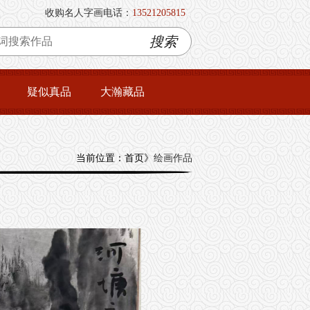
收购名人字画电话：
13521205815
搜索
疑似真品
大瀚藏品
当前位置：首页》
绘画作品