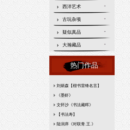
西洋艺术
古玩杂项
疑似真品
大瀚藏品
热门作品
刘炳森【楷书雷锋名言】
《墨虾》
文怀沙《书法藏晖》
【书法寿】
陆润庠《对联青.王.》