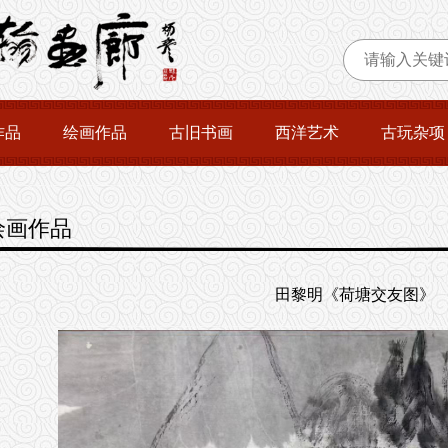
作品
绘画作品
古旧书画
西洋艺术
古玩杂项
绘画作品
田黎明《荷塘交友图》