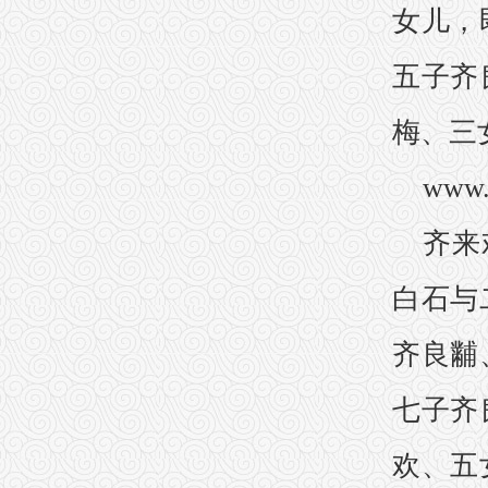
女儿，
五子齐
梅、三
www.
齐来
白石与
齐良黼
七子齐
欢、五