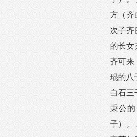
方（齐
次子齐
的长女
齐可来
琨的八
白石三
秉公的
子）。