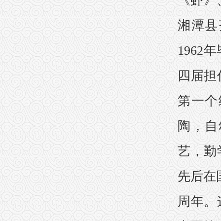
《虾》
湘潭县
196
四届担
第一个
陶，自
艺，勤
先后在
周年。