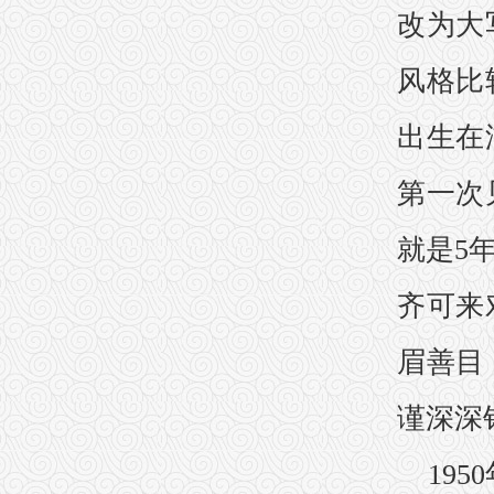
改为大
风格比
出生在
第一次
就是5
齐可来
眉善目
谨深深
19