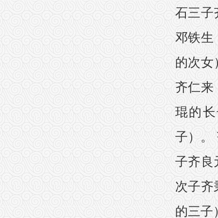
石三子
邓铁生
的次女
齐仁来
琨的长
子）。
子齐良
次子齐
的三子