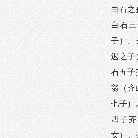
白石之
白石三
子）。
迟之子
石五子
翁（齐
七子）
四子齐
女）。