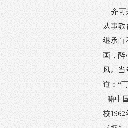
齐可
从事教
继承白
画，醉
风。当
道：“
籍中国
校19