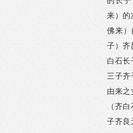
的长子
来）的
佛来）
子）齐
白石长
三子齐
由来之
（齐白
子齐良