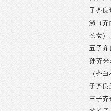
子齐良
淑（齐
长女）
五子齐
孙齐来
（齐白
子齐良
三子齐