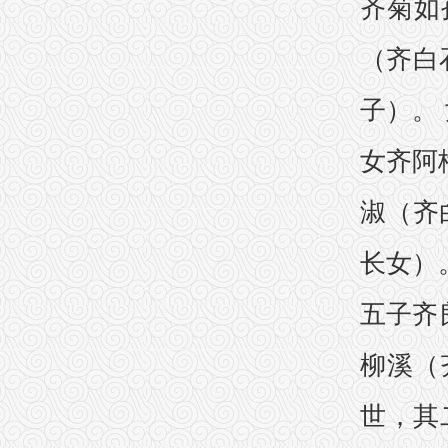
齐菊如
（齐白
子）。
女齐阿
淑（齐
长女）
五子齐
柳溪（
世，其