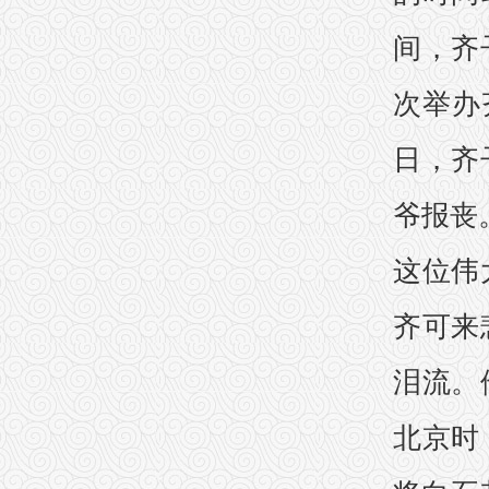
间，齐
次举办
日，齐
爷报丧
这位伟
齐可来
泪流。
北京时