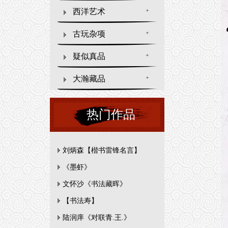
西洋艺术
古玩杂项
疑似真品
大瀚藏品
热门作品
刘炳森【楷书雷锋名言】
《墨虾》
文怀沙《书法藏晖》
【书法寿】
陆润庠《对联青.王.》