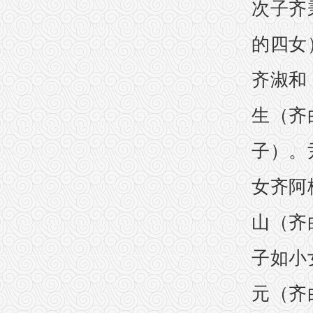
次子齐
的四女
齐淑和
生（齐
子）。
女齐阿
山（齐
子如小
元（齐