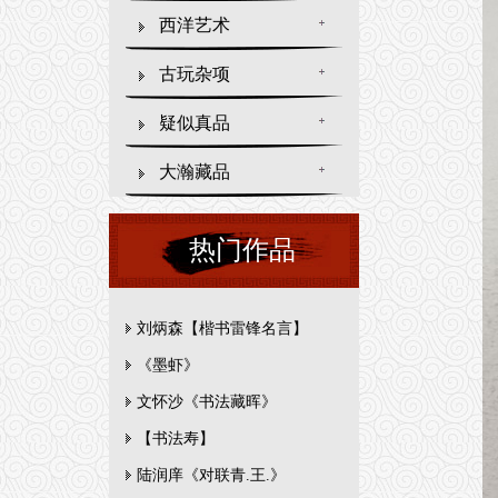
西洋艺术
古玩杂项
疑似真品
大瀚藏品
热门作品
刘炳森【楷书雷锋名言】
《墨虾》
文怀沙《书法藏晖》
【书法寿】
陆润庠《对联青.王.》