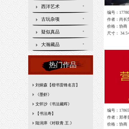
西洋艺术
编号：1778
古玩杂项
作者：尚长
价格：协商
疑似真品
尺寸： 34.5×
大瀚藏品
热门作品
刘炳森【楷书雷锋名言】
《墨虾》
文怀沙《书法藏晖》
编号：1786
【书法寿】
作者：郑孝
陆润庠《对联青.王.》
价格：协商