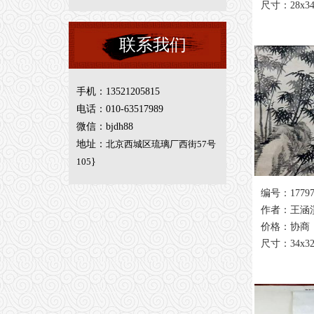
尺寸：28x3
联系我们
手机：13521205815
电话：010-63517989
微信：bjdh88
地址：
北京西城区琉璃厂西街57号
105
}
编号：1779
作者：王涵
价格：协商
尺寸：34x3