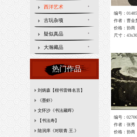
西洋艺术
编号：0148
古玩杂项
作者：曹金
价格：协商
疑似真品
尺寸：43x3
大瀚藏品
热门作品
刘炳森【楷书雷锋名言】
《墨虾》
文怀沙《书法藏晖》
编号：0270
【书法寿】
作者：张秀
陆润庠《对联青.王.》
价格：协商